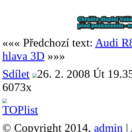
««« Předchozí text:
Audi R8
hlava 3D
»»»
Sdílet
26. 2. 2008 Út 19.3
6073x
© Copyright 2014,
admin
|