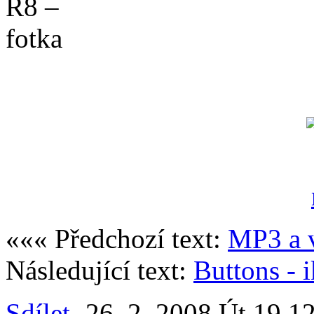
««« Předchozí text:
MP3 a v
Následující text:
Buttons - 
Sdílet
26. 2. 2008 Út 19.12