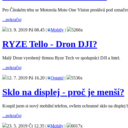
Pro Čínském trhu se Motorola Moto One Vision prodává pod označe
...pokračuj
13. 9. 2019 Pá 08.45 |
Mobily
|
5266x
RYZE Tello - Dron DJI?
Malý Dron vyrobený firmou Ryze Tech ve spolupráci DJI a Intel.
...pokračuj
12. 7. 2019 Pá 16.20 |
Ostatní
|
5536x
Sklo na displej - proč je menší?
Koupil jsem si nový mobilní telefon, ovšem ochranné sklo na displej 
...pokračuj
23. 5. 2019 Čt 12.35 |
Mobily
|
6017x