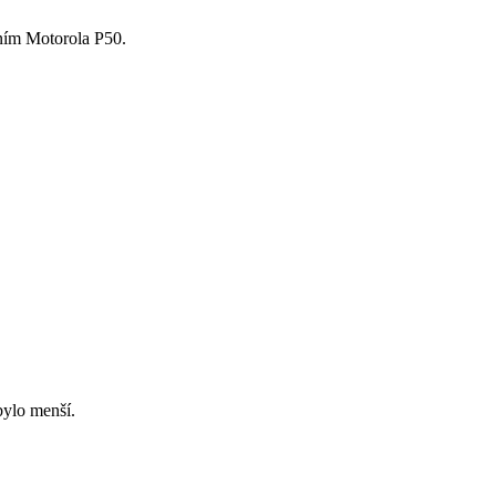
ním Motorola P50.
bylo menší.