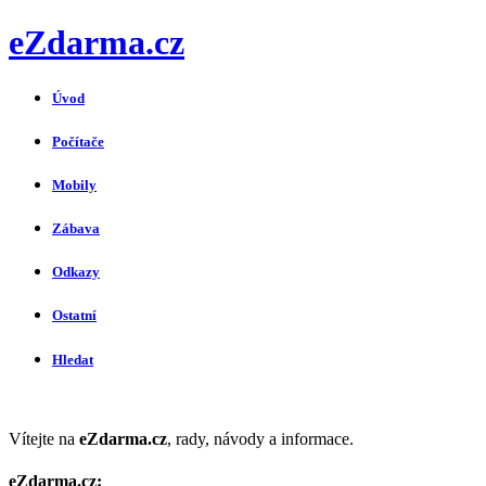
eZdarma.cz
Úvod
Počítače
Mobily
Zábava
Odkazy
Ostatní
Hledat
Vítejte na
eZdarma.cz
, rady, návody a informace.
eZdarma.cz: