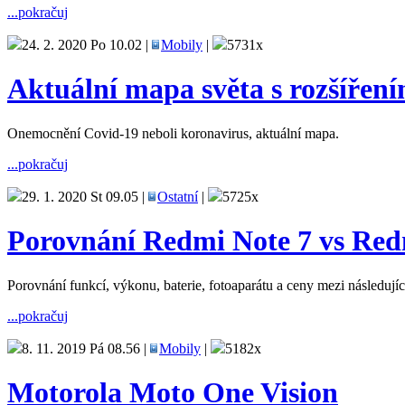
...pokračuj
24. 2. 2020 Po 10.02 |
Mobily
|
5731x
Aktuální mapa světa s rozšířen
Onemocnění Covid-19 neboli koronavirus, aktuální mapa.
...pokračuj
29. 1. 2020 St 09.05 |
Ostatní
|
5725x
Porovnání Redmi Note 7 vs Red
Porovnání funkcí, výkonu, baterie, fotoaparátu a ceny mezi následuj
...pokračuj
8. 11. 2019 Pá 08.56 |
Mobily
|
5182x
Motorola Moto One Vision