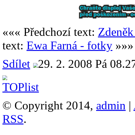
««« Předchozí text:
Zdeněk 
text:
Ewa Farná - fotky
»»»
Sdílet
29. 2. 2008 Pá 08.2
© Copyright 2014,
admin
|
RSS
.