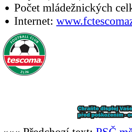
Počet mládežnických cel
Internet:
www.fctescomaz
««« Předchozí text:
PSČ měs