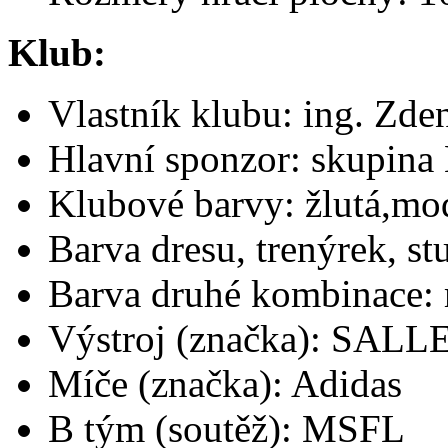
Klub:
Vlastník klubu: ing. Zd
Hlavní sponzor: skupina
Klubové barvy: žlutá,mo
Barva dresu, trenýrek, st
Barva druhé kombinace:
Výstroj (značka): SALL
Míče (značka): Adidas
B tým (soutěž): MSFL