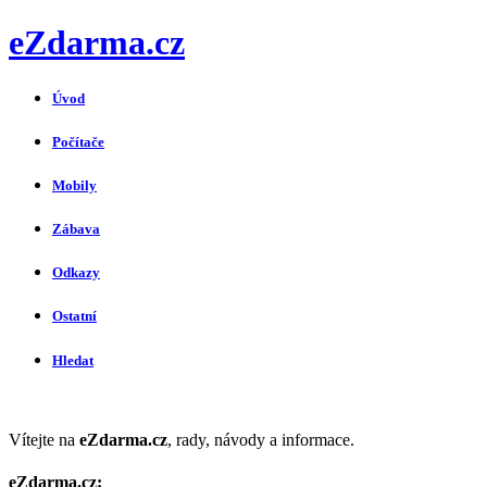
eZdarma.cz
Úvod
Počítače
Mobily
Zábava
Odkazy
Ostatní
Hledat
Vítejte na
eZdarma.cz
, rady, návody a informace.
eZdarma.cz: