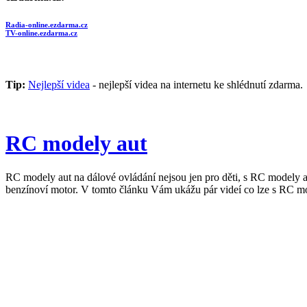
Radia-online.ezdarma.cz
TV-online.ezdarma.cz
Tip:
Nejlepší videa
- nejlepší videa na internetu ke shlédnutí zdarma.
RC modely aut
RC modely aut na dálové ovládání nejsou jen pro děti, s RC modely a
benzínoví motor. V tomto článku Vám ukážu pár videí co lze s RC mo