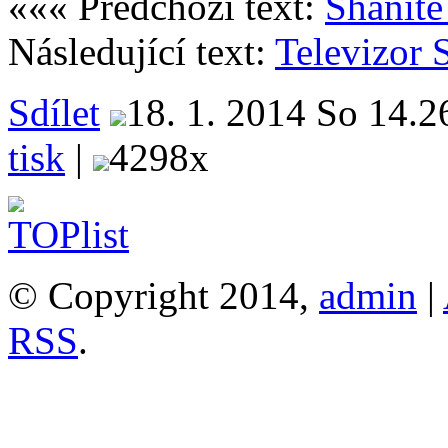
««« Předchozí text:
Sháníte
Následující text:
Televizo
Sdílet
18. 1. 2014 So 14.2
tisk
|
4298x
© Copyright 2014,
admin
|
RSS
.