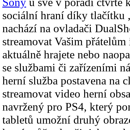
Sony
u své v pořadí čtvrté
sociální hraní díky tlačítku 
nachází na ovladači DualSho
streamovat Vašim přátelům 
aktuálně hrajete nebo naop
se službami či zařízeními n
herní služba postavena na 
streamovat video herní obs
navržený pro PS4, který po
tabletů umožní druhý obraz