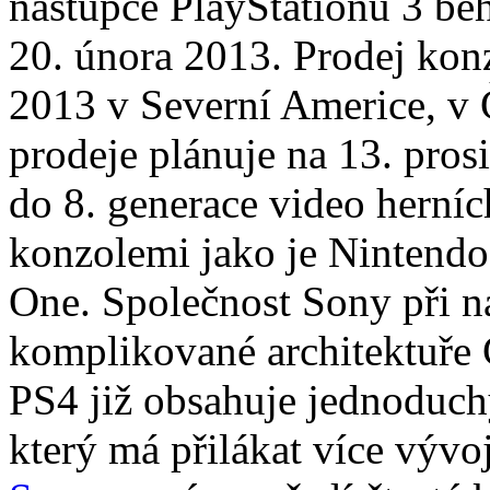
nástupce PlayStationu 3 bě
20. února 2013. Prodej konz
2013 v Severní Americe, v 
prodeje plánuje na 13. prosi
do 8. generace video herní
konzolemi jako je Nintend
One. Společnost Sony při n
komplikované architektuře 
PS4 již obsahuje jednoduc
který má přilákat více vývo