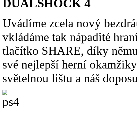
DUALSHOCK 4
Uvádíme zcela nový bezd
vkládáme tak nápadité hran
tlačítko SHARE, díky němu
své nejlepší herní okamžik
světelnou lištu a náš doposu