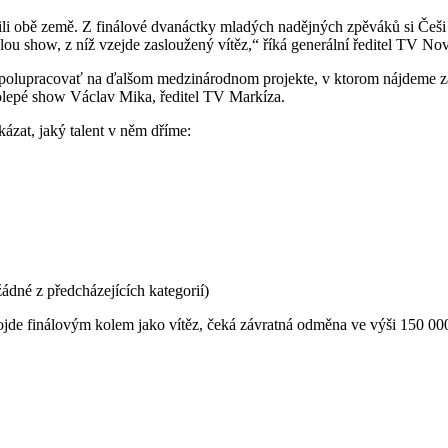
 obě země. Z finálové dvanáctky mladých nadějných zpěváků si Češi a
ou show, z níž vzejde zasloužený vítěz,“ říká generální ředitel TV No
spolupracovať na ďalšom medzinárodnom projekte, v ktorom nájdeme za
olepé show Václav Mika, ředitel TV Markíza.
ázat, jaký talent v něm dříme:
žádné z předcházejících kategorií)
ojde finálovým kolem jako vítěz, čeká závratná odměna ve výši 150 000