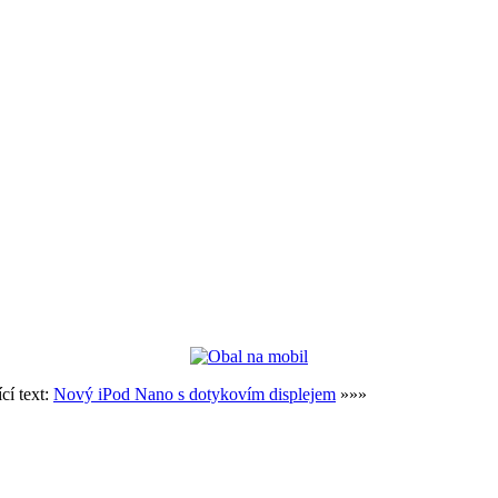
cí text:
Nový iPod Nano s dotykovím displejem
»»»