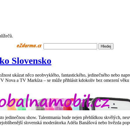
hlížečů.
sko Slovensko
žnost ukázat něco neobvyklého, fantastického, jedinečného nebo naprost
e – TV Nova a TV Markíza – se může přihlásit kdokoliv bez omezení věk
prosto jedinečnou show. Talentmania bude nejen přehlídkou skvělých, ne
je nejoblíbenější slovenská moderátorka Adéla Banášová nebo hvězda po