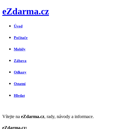
eZdarma.cz
Úvod
Počítače
Mobily
Zábava
Odkazy
Ostatní
Hledat
Vítejte na
eZdarma.cz
, rady, návody a informace.
eZdarma.cz: