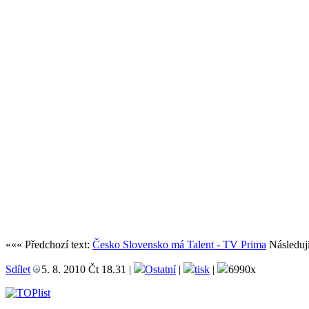
««« Předchozí text:
Česko Slovensko má Talent - TV Prima
Následují
Sdílet
5. 8. 2010 Čt 18.31 |
Ostatní
|
tisk
|
6990x