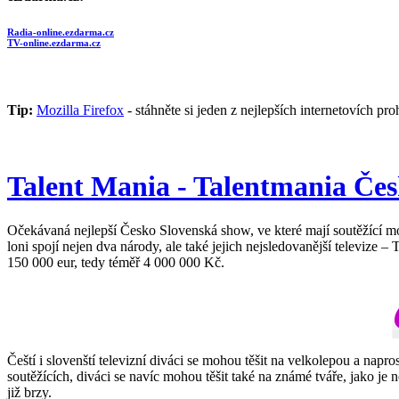
Radia-online.ezdarma.cz
TV-online.ezdarma.cz
Tip:
Mozilla Firefox
- stáhněte si jeden z nejlepších internetovích pro
Talent Mania - Talentmania Če
Očekávaná nejlepší Česko Slovenská show, ve které mají soutěžící mo
loni spojí nejen dva národy, ale také jejich nejsledovanější televiz
150 000 eur, tedy téměř 4 000 000 Kč.
Čeští i slovenští televizní diváci se mohou těšit na velkolepou a na
soutěžících, diváci se navíc mohou těšit také na známé tváře, jako 
již brzy.