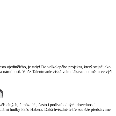
o ojedinělého, je tady! Do velkolepého projektu, který stejně jako
u a národnosti. Vítěz Talentmanie získá velmi lákavou odměnu ve výši
uvěřitelných, famózních, často i podivuhodných dovedností
pulární hudby Paľo Habera. Další hvězdné tváře soutěže představíme