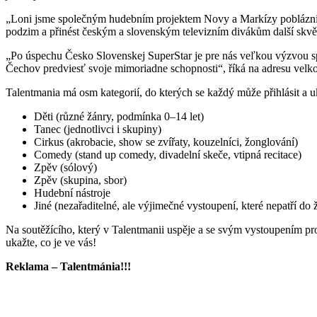
„Loni jsme společným hudebním projektem Novy a Markízy pobláznili
podzim a přinést českým a slovenským televizním divákům další skvěl
„Po úspechu Česko Slovenskej SuperStar je pre nás veľkou výzvou 
Čechov predviesť svoje mimoriadne schopnosti“, říká na adresu velk
Talentmania má osm kategorií, do kterých se každý může přihlásit a uk
Děti (různé žánry, podmínka 0–14 let)
Tanec (jednotlivci i skupiny)
Cirkus (akrobacie, show se zvířaty, kouzelníci, žonglování)
Comedy (stand up comedy, divadelní skeče, vtipná recitace)
Zpěv (sólový)
Zpěv (skupina, sbor)
Hudební nástroje
Jiné (nezařaditelné, ale výjimečné vystoupení, které nepatří do 
Na soutěžícího, který v Talentmanii uspěje a se svým vystoupením pr
ukažte, co je ve vás!
Reklama – Talentmánia!!!