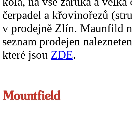
kola, na vše záruka a velká
čerpadel a křovinořezů (st
v prodejně Zlín. Maunfild n
seznam prodejen naleznetena
které jsou
ZDE
.