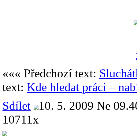
««« Předchozí text:
Sluchát
text:
Kde hledat práci – na
Sdílet
10. 5. 2009 Ne 09.4
10711x