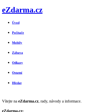
eZdarma.cz
Úvod
Počítače
Mobily
Zábava
Odkazy
Ostatní
Hledat
Vítejte na
eZdarma.cz
, rady, návody a informace.
eZdarma.cz: