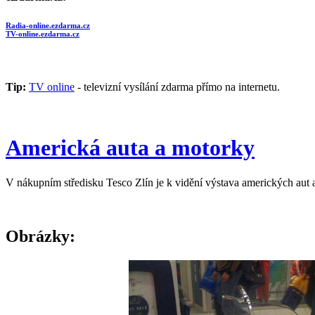
Radia-online.ezdarma.cz
TV-online.ezdarma.cz
Tip:
TV online
- televizní vysílání zdarma přímo na internetu.
Americká auta a motorky
V nákupním středisku Tesco Zlín je k vidění výstava amerických aut 
Obrázky: