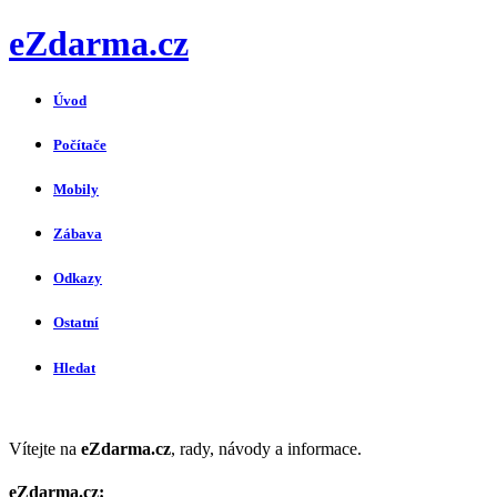
eZdarma.cz
Úvod
Počítače
Mobily
Zábava
Odkazy
Ostatní
Hledat
Vítejte na
eZdarma.cz
, rady, návody a informace.
eZdarma.cz: