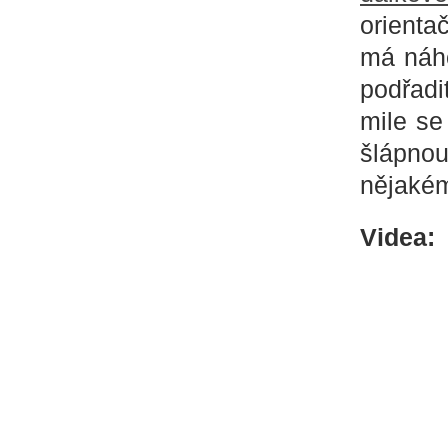
orienta
má náho
podřadi
mile se
šlápnou
nějaké
Videa: