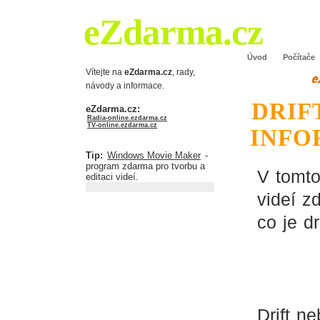
eZdarma.cz
Úvod
Počítače
Vítejte na
eZdarma.cz
, rady,
návody a informace.
DRIF
eZdarma.cz:
Radia-online.ezdarma.cz
TV-online.ezdarma.cz
INFO
Tip:
Windows Movie Maker
-
program zdarma pro tvorbu a
V tomto
editaci videí.
videí z
co je d
Drift ne