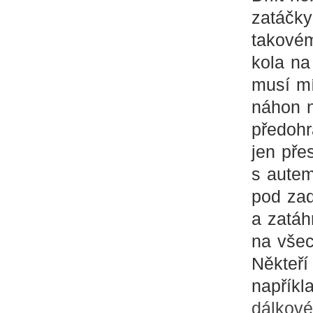
zatáčk
takovém
kola na
musí mí
náhon n
předoh
jen pře
s autem
pod zad
a zatáh
na všec
Někteří
napříkl
dálkové