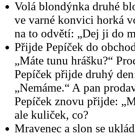
Volá blondýnka druhé blo
ve varné konvici horká v
na to odvětí: „Dej ji do
Přijde Pepíček do obchod
„Máte tunu hrášku?“ Pro
Pepíček přijde druhý den
„Nemáme.“ A pan prodava
Pepíček znovu přijde: „M
ale kuliček, co?
Mravenec a slon se uklád