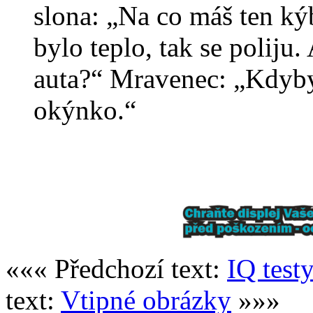
slona: „Na co máš ten k
bylo teplo, tak se poliju.
auta?“ Mravenec: „Kdyby 
okýnko.“
««« Předchozí text:
IQ test
text:
Vtipné obrázky
»»»