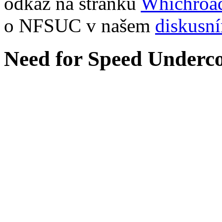
odkaz na stránku
Whichroa
o NFSUC v našem
diskusn
Need for Speed Underco