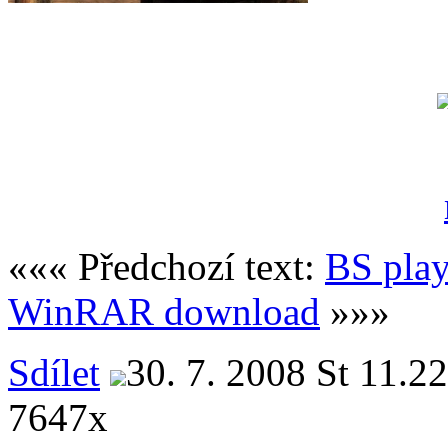
««« Předchozí text:
BS pla
WinRAR download
»»»
Sdílet
30. 7. 2008 St 11.22
7647x