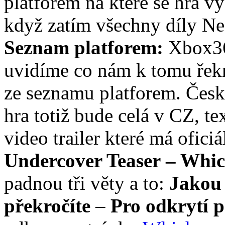
platforem na které se hra v
když zatím všechny díly Nee
Seznam platforem:
Xbox36
uvidíme co nám k tomu řekn
ze seznamu platforem. Český
hra totiž bude celá v CZ, t
video trailer které má ofici
Undercover Teaser – Whic
padnou tři věty a to:
Jakou 
překročíte
–
Pro odkrytí 