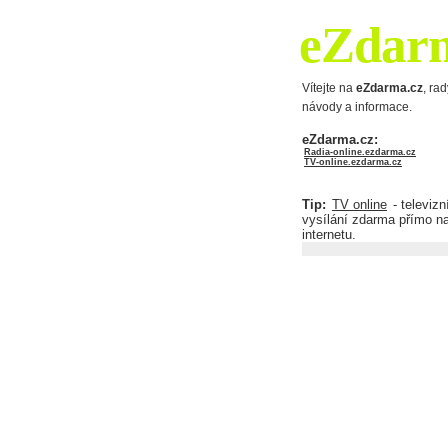
eZdar
Vítejte na
eZdarma.cz
, rad
návody a informace.
eZdarma.cz:
Radia-online.ezdarma.cz
TV-online.ezdarma.cz
Tip:
TV online
- televizn
vysílání zdarma přímo n
internetu.