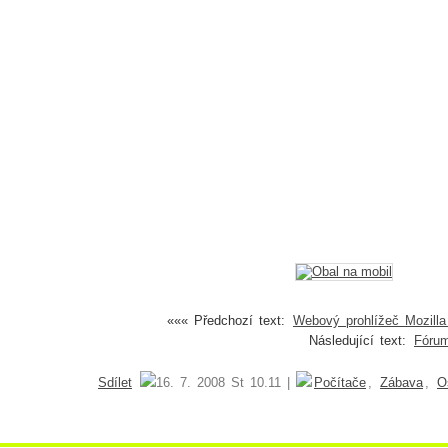
««« Předchozí text:
Webový prohlížeč Mozilla 
Následující text:
Fóru
Sdílet
16. 7. 2008 St 10.11 |
Počítače
,
Zábava
,
O