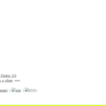
Firefox 3.0
m o všem
»»»
statní
|
tisk
|
8225x