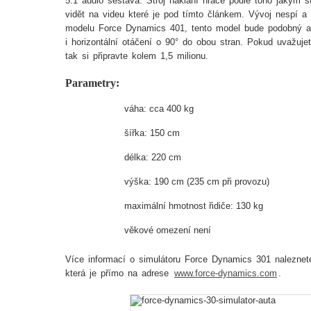
5.1 audio sestava. Stroj naklání hráče podle toho jakým s
vidět na videu které je pod tímto článkem. Vývoj nespí a v
modelu Force Dynamics 401, tento model bude podobný a
i horizontální otáčení o 90° do obou stran. Pokud uvažujet
tak si připravte kolem 1,5 milionu.
Parametry:
váha: cca 400 kg
šířka: 150 cm
délka: 220 cm
výška: 190 cm (235 cm při provozu)
maximální hmotnost řidiče: 130 kg
věkové omezení není
Více informací o simulátoru Force Dynamics 301 naleznete 
která je přímo na adrese
www.force-dynamics.com
.