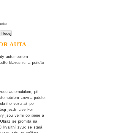
ledat
OR AUTA
ízdy automobilem
ďte klávesnici a pořiďte
ízdou automobilem, při
utomobilem zrovna jedete.
sobního vozu až po
roji jezdí
Live For
ry jsou velmi oblíbené a
. Obraz se promítá na
O kvalitní zvuk se stará