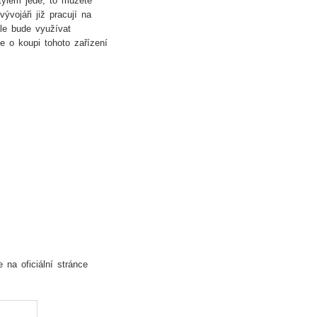
tylem jede, to můžete
ývojáři již pracují na
le bude využívat
e o koupi tohoto zařízení
na oficiální stránce