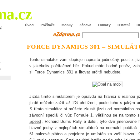
ma.cz
Úvod
Počítače
Mobily
Zábava
Odkazy
Ostatní
H
y,
FORCE DYNAMICS 301 – SIMULÁT
Tento simulátor vám dopřeje naprosto jedinečný pocit z j
í
v jakékoliv počítačové hře. Pokud máte hodně peněz, zaho
a
si Force Dynamics 301 a litovat určitě nebudete.
Jízda tímto simulátorem je opravdu na hranici s reálnou j
jízdě můžete zažít až 2G přetížení, podle toho s jakým a
S tímto simulátor si můžete zkusit jízdu od normálního o
závodní speciál či vůz Formule 1, většinou se na tomto st
Speed
, Richard Burns Rally a další, tyto dvě jmenované h
hlavně jedny z nejlepších simulátorů na normální počítač
51 palcové plátno a projektor je umístěn za vaší hlavou. 