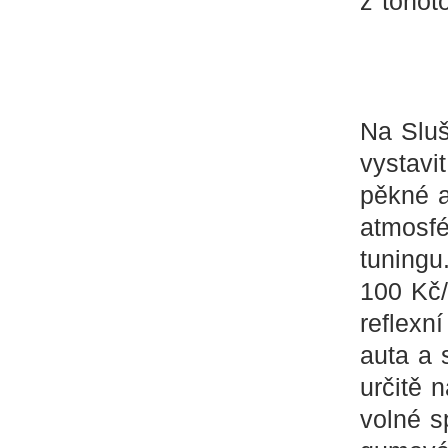
z tohot
Na Sluš
vystavi
pěkné a
atmosfé
tuningu
100 Kč/
reflexn
auta a 
určitě 
volné s