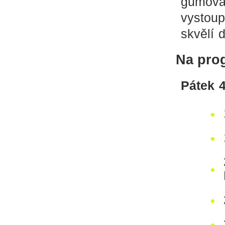
gumován
vystoup
skvělí 
Na pro
Pátek 4