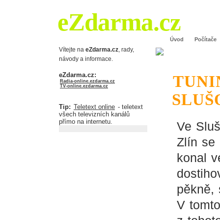
eZdarma.cz
Úvod
Počítače
Vítejte na
eZdarma.cz
, rady,
návody a informace.
eZdarma.cz:
TUNI
Radia-online.ezdarma.cz
TV-online.ezdarma.cz
SLUŠ
Tip:
Teletext online
- teletext
všech televizních kanálů
přímo na internetu.
Ve Sluš
Zlín se
konal 
dostiho
pěkně, 
V tomto