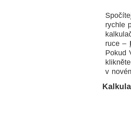
Spočíte
rychle p
kalkula
ruce –
Pokud V
kliknět
v nové
Kalkula