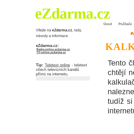
eZdarma.cz
Úvod
Počítače
Vítejte na
eZdarma.cz
, rady,
návody a informace.
KALK
eZdarma.cz:
Radia-online.ezdarma.cz
TV-online.ezdarma.cz
Tento č
Tip:
Teletext online
- teletext
všech televizních kanálů
chtějí 
přímo na internetu.
kalkula
nalezne
tudíž s
internet