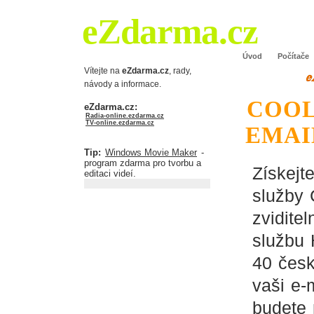
eZdarma.cz
Úvod
Počítače
Vítejte na
eZdarma.cz
, rady,
návody a informace.
COOL
eZdarma.cz:
Radia-online.ezdarma.cz
TV-online.ezdarma.cz
EMAI
Tip:
Windows Movie Maker
-
program zdarma pro tvorbu a
Získejt
editaci videí.
služby 
zvidite
službu 
40 česk
vaši e-
budete 