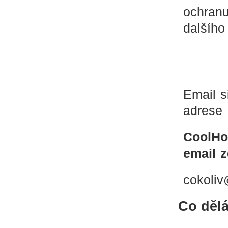
ochranu
dalšího
Email s
adrese
CoolHo
email 
cokoli
Co děl