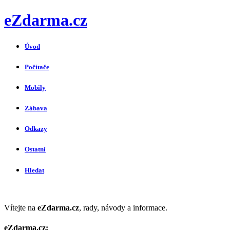
eZdarma.cz
Úvod
Počítače
Mobily
Zábava
Odkazy
Ostatní
Hledat
Vítejte na
eZdarma.cz
, rady, návody a informace.
eZdarma.cz: