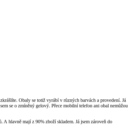
krášlíte. Obaly se totiž vyrábí v různých barvách a provedení. Já
 jsem se o zmíněný gelový. Přece mobilní telefon ani obal nemůžou
nů. A hlavně mají z 90% zboží skladem. Já jsem zároveň do