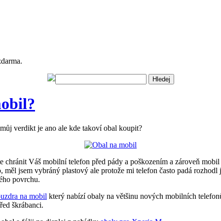
zdarma.
obil?
můj verdikt je ano ale kde takoví obal koupit?
 chránit Váš mobilní telefon před pády a poškozením a zároveň mobil z
, měl jsem vybráný plastový ale protože mi telefon často padá rozhodl
ného povrchu.
uzdra na mobil
který nabízí obaly na většinu nových mobilních telefo
před škrábanci.