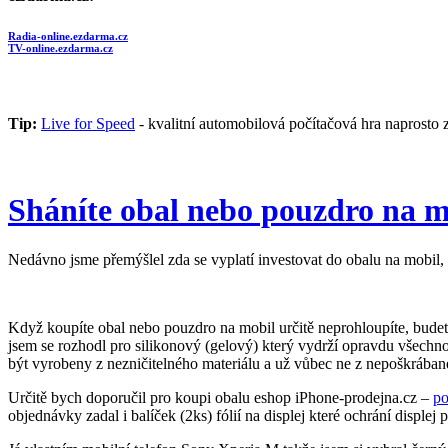
Radia-online.ezdarma.cz
TV-online.ezdarma.cz
Tip:
Live for Speed
- kvalitní automobilová počítačová hra naprosto 
Sháníte obal nebo pouzdro na m
Nedávno jsme přemýšlel zda se vyplatí investovat do obalu na mobil, 
Když koupíte obal nebo pouzdro na mobil určitě neprohloupíte, budete
jsem se rozhodl pro silikonový (gelový) který vydrží opravdu všechno
být vyrobeny z nezničitelného materiálu a už vůbec ne z nepoškrába
Určitě bych doporučil pro koupi obalu eshop iPhone-prodejna.cz –
po
objednávky zadal i balíček (2ks) fólií na displej které ochrání displej 