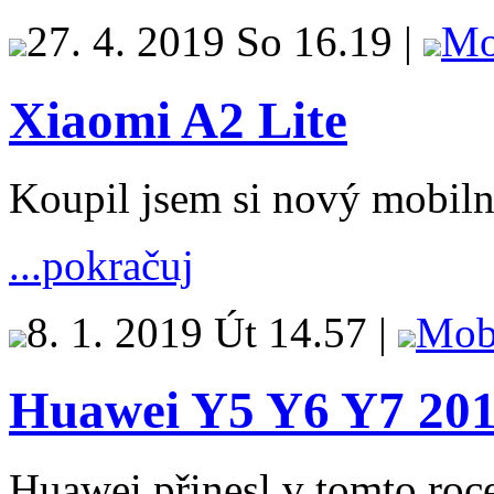
27. 4. 2019 So 16.19 |
Mo
Xiaomi A2 Lite
Koupil jsem si nový mobiln
...pokračuj
8. 1. 2019 Út 14.57 |
Mob
Huawei Y5 Y6 Y7 201
Huawei přinesl v tomto roc