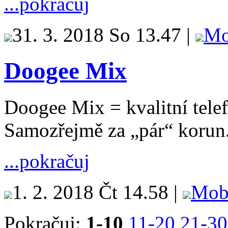
...pokračuj
31. 3. 2018 So 13.47 |
Mo
Doogee Mix
Doogee Mix = kvalitní tele
Samozřejmě za „pár“ korun
...pokračuj
1. 2. 2018 Čt 14.58 |
Mob
Pokračuj:
1-10
11-20
21-30